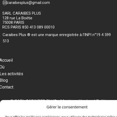
caraibesplus@gmail.com
SARL CARAIBES PLUS
128 rue La Boétie
75008 PARIS
RCS PARIS 850 413 089 00010
Caraibes Plus ® est une marque enregistrée à l’INPI n°19 4 599
513
Accueil
Où
Les activités
Blog
Contact
© SARL CARAIBES PLUS - Mentions légales / Politique
Gérer le consentement
de confidentialité