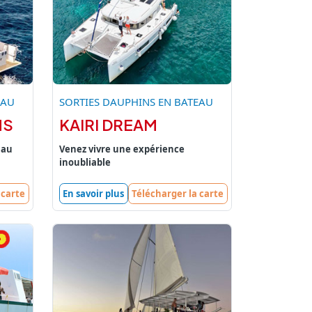
EAU
SORTIES DAUPHINS EN BATEAU
NS
KAIRI DREAM
 au
Venez vivre une expérience
inoubliable
 carte
En savoir plus
Télécharger la carte