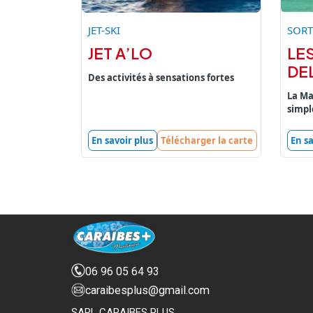
JET-SKI
SORT
JET A’LO
LE
DE
Des activités à sensations fortes
La Ma
simp
En savoir plus
Télécharger la carte
En sa
06 96 05 64 93
caraibesplus@gmail.com
SARL CARAIBES PLUS