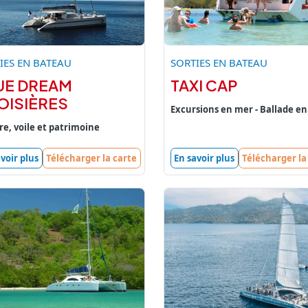
IES EN BATEAU
SORTIES EN BATEAU
UE DREAM
TAXI CAP
OISIÈRES
Excursions en mer - Ballade e
re, voile et patrimoine
voir plus
Télécharger la carte
En savoir plus
Télécharger la