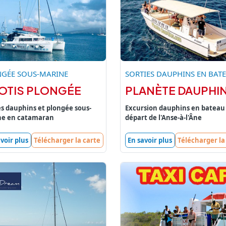
GÉE SOUS-MARINE
SORTIES DAUPHINS EN BAT
IOTIS PLONGÉE
PLANÈTE DAUPHI
es dauphins et plongée sous-
Excursion dauphins en bateau
ne en catamaran
départ de l'Anse-à-l'Âne
voir plus
Télécharger la carte
En savoir plus
Télécharger la